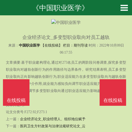
《中国职业医学》
企业经济论文_多变型职业取向对员工越轨
来源：
中国职业医学
【在线投稿】 栏目：
期刊导读
时间：2022年10月09日
06:17:55
文章摘要:基于职业建构理论,通过对273名员工的两阶段问卷调查,探究多变型
职业取向对越轨创新行为的作用路径与边界条件。研究结果表明,员工多变型
职业取向正向影响越轨创新行为,职业适应能力在多变型职业取向与越轨创新
行为之间发挥中介作用;就业能力感知负向调节职业适应能力与越轨创新行为
之间的关系,并调节多变型职业取向通过职业适应能力影响越轨创新行为的中
介作用。
在线投稿
在线投稿
文章关键词:
论文分类号:F272.92;F273.1
上一篇：
企业经济论文_职业经理人、组织地位赋予
下一篇：
医药卫生方针政策与法律法规研究论文_云